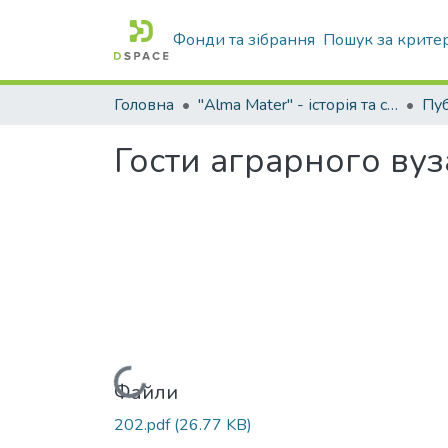
Фонди та зібрання
Пошук за крите
Головна
"Alma Mater" - історія та сьогодення Університету
Гости аграрного вуз
Вантажиться...
Файли
202.pdf
(26.77 KB)