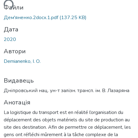
ться...
Файли
Дем'яненко.2docx.1.pdf
(137.25 KB)
Дата
2020
Автори
Demianenko, І. О.
Видавець
Дніпровський нац. ун-т залізн. трансп. ім. В. Лазаряна
Анотація
La logistique du transport est en réalité l’organisation du
déplacement des objets matériels du site de production au
site des destination. Afin de permettre ce déplacement, les
gens ont réfléchi mûrement à la tâche complexe de la