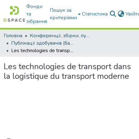
Фонди
Пошук за
та
Статистика
Увій
критеріями
зібрання
Головна
Конференції, збірки, публікації молодих вчених і здобувачів : магістрів, бакалаврів, аспірантів.
Публікації здобувачів (бакалаврів. магістрів, аспірантів)
Les technologies de transport dans la logistique du transport moderne
Les technologies de transport dans
la logistique du transport moderne