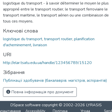
logistique du transport - à savoir déterminer le moyen le plus
approprié entre le transport routier, le transport ferroviaire le
transport maritime, le transport aérien ou une combinaison de
tous ces moyens.
Ключові слова
logistique du transport
,
transport routier
,
planification
d'acheminement
,
livraison
URI
http://elar.tsatu.edu.ua/handle/123456789/15120
Зібрання
Публікації здобувачів (бакалаврів. магістрів, аспірантів)
Повна інформація про документ
DSpace software
copyright © 2002-2026
LYRASIS
алаштування
Accessibility
Політика
Угода
Sen