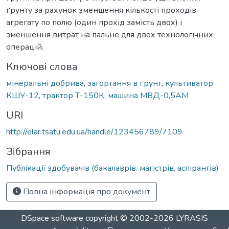
ґрунту за рахунок зменшення кількості проходів
агрегату по полю (один прохід замість двох) і
зменшення витрат на пальне для двох технологічних
операцій.
Ключові слова
мінеральні добрива
,
загортання в ґрунт
,
культиватор
КШУ-12
,
трактор Т-150К
,
машина МВД-0,5АМ
URI
http://elar.tsatu.edu.ua/handle/123456789/7109
Зібрання
Публікації здобувачів (бакалаврів. магістрів, аспірантів)
Повна інформація про документ
DSpace software
copyright © 2002-2026
LYRASIS