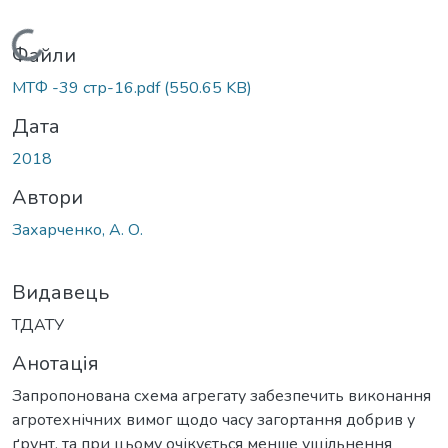
Вантажиться...
Файли
МТФ -39 стр-16.pdf
(550.65 KB)
Дата
2018
Автори
Захарченко, А. О.
Видавець
ТДАТУ
Анотація
Запропонована схема агрегату забезпечить виконання
агротехнічних вимог щодо часу загортання добрив у
ґрунт, та при цьому очікується менше ущільнення