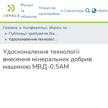
Фонди
Пошук за
та
Статистика
Увій
критеріями
зібрання
Головна
Конференції, збірки, публікації молодих вчених і здобувачів : магістрів, бакалаврів, аспірантів.
Публікації здобувачів (бакалаврів. магістрів, аспірантів)
Удосконалення технології внесення мінеральних добрив машиною МВД-0,5АМ
Удосконалення технології
внесення мінеральних добрив
машиною МВД-0,5АМ