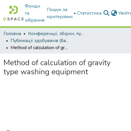
Фонди
Пошук за
та
Статистика
Увій
критеріями
зібрання
Головна
Конференції, збірки, публікації молодих вчених і здобувачів : магістрів, бакалаврів, аспірантів.
Публікації здобувачів (бакалаврів. магістрів, аспірантів)
Method of calculation of gravity type washing equipment
Method of calculation of gravity
type washing equipment