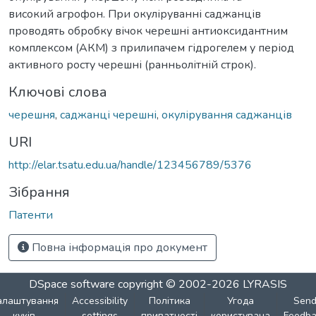
високий агрофон. При окуліруванні саджанців
проводять обробку вічок черешні антиоксидантним
комплексом (АКМ) з прилипачем гідрогелем у період
активного росту черешні (ранньолітній строк).
Ключові слова
черешня
,
саджанці черешні
,
окулірування саджанців
URI
http://elar.tsatu.edu.ua/handle/123456789/5376
Зібрання
Патенти
Повна інформація про документ
DSpace software
copyright © 2002-2026
LYRASIS
алаштування
Accessibility
Політика
Угода
Sen
куків
settings
приватності
користувача
Feedba