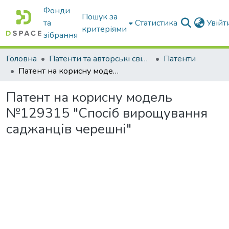
Фонди
Пошук за
та
Статистика
Увій
критеріями
зібрання
Головна
Патенти та авторські свідоцтва
Патенти
Патент на корисну модель №129315 "Спосіб вирощування саджанців черешні"
Патент на корисну модель
№129315 "Спосіб вирощування
саджанців черешні"