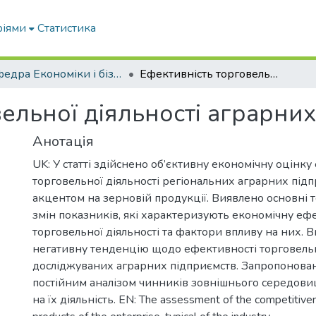
ріями
Статистика
Кафедра Економіки і бізнесу
Ефективність торговельної діяльності аграрних підприємств
ельної діяльності аграрни
Анотація
UK: У статті здійснено об’єктивну економічну оцінку
торговельної діяльності регіональних аграрних підп
акцентом на зерновій продукції. Виявлено основні 
змін показників, які характеризують економічну еф
торговельної діяльності та фактори впливу на них. 
негативну тенденцію щодо ефективності торговельн
досліджуваних аграрних підприємств. Запропонова
постійним аналізом чинників зовнішнього середови
на їх діяльність. EN: The assessment of the competitiven