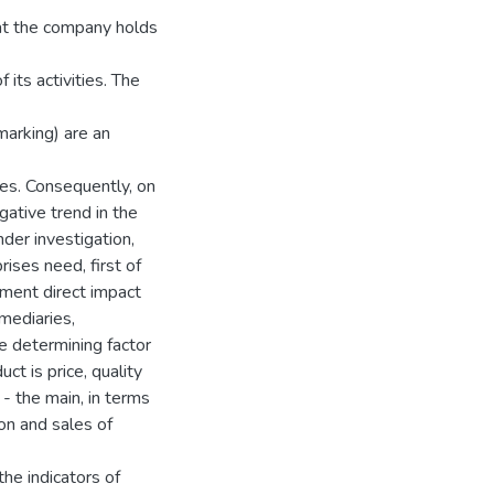
hat the company holds
its activities. The
marking) are an
es. Consequently, on
gative trend in the
nder investigation,
prises need, first of
onment direct impact
rmediaries,
he determining factor
ct is price, quality
- the main, in terms
ion and sales of
he indicators of