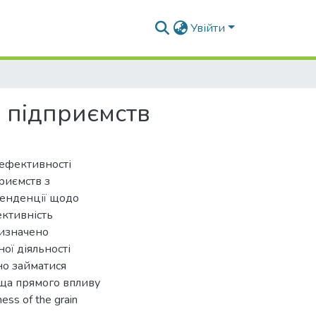
Увійти
х підприємств
 ефективності
риємств з
тенденції щодо
ективність
Визначено
ої діяльності
но займатися
ща прямого впливу
ess of the grain