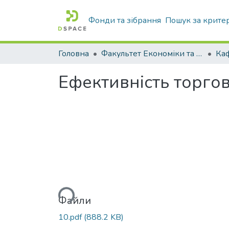
Фонди та зібрання
Пошук за крите
Головна
Факультет Економіки та бізнесу
Ефективність торгов
Вантажиться...
Файли
10.pdf
(888.2 KB)