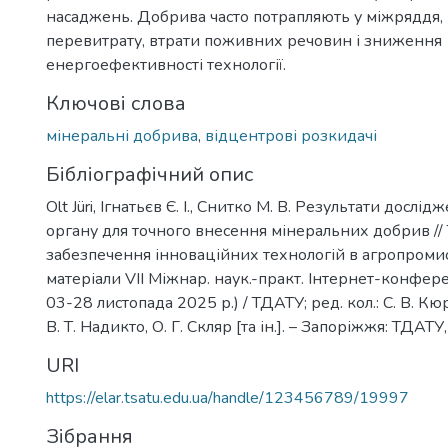
насаджень. Добрива часто потрапляють у міжряддя,
перевитрату, втрати поживних речовин і зниження
енергоефективності технології.
Ключові слова
мінеральні добрива
,
відцентрові розкидачі
Бібліографічний опис
Olt Jüri, Ігнатьєв Є. І., Снитко М. В. Результати дослі
органу для точного внесення мінеральних добрив //
забезпечення інноваційних технологій в агропроми
матеріали VІІ Міжнар. наук.-практ. Інтернет-конфер
03-28 листопада 2025 р.) / ТДАТУ; ред. кол.: С. В. Кю
В. Т. Надикто, О. Г. Скляр [та ін.]. – Запоріжжя: ТДАТУ
URI
https://elar.tsatu.edu.ua/handle/123456789/19997
Зібрання