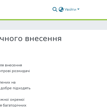
Увійти
очного внесення
для внесення
трові розкидачі
плених на
ї добре підходять
ожної окремої
я багаторічних