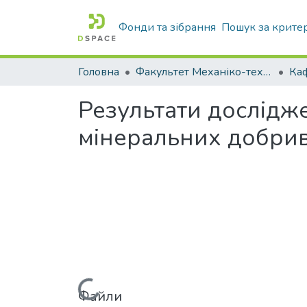
Фонди та зібрання
Пошук за крите
Головна
Факультет Механіко-технологічний
Результати дослідж
мінеральних добри
Файли