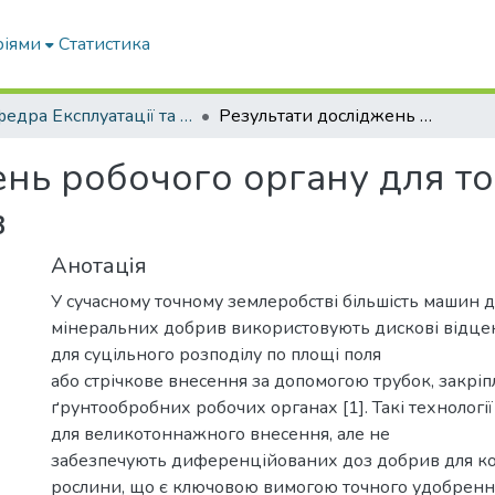
ріями
Статистика
Кафедра Експлуатації та технічного сервісу машин
Результати досліджень робочого органу для точного внесення мінеральних добрив
ень робочого органу для т
в
Анотація
У сучасному точному землеробстві більшість машин 
мінеральних добрив використовують дискові відцен
для суцільного розподілу по площі поля
або стрічкове внесення за допомогою трубок, закрі
ґрунтообробних робочих органах [1]. Такі технологі
для великотоннажного внесення, але не
забезпечують диференційованих доз добрив для к
рослини, що є ключовою вимогою точного удобренн