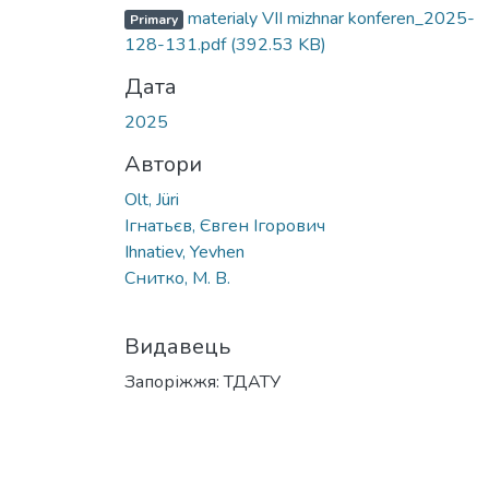
Вантажиться...
materialy VІІ mizhnar konferen_2025-
Primary
128-131.pdf
(392.53 KB)
Дата
2025
Автори
Olt, Jüri
Ігнатьєв, Євген Ігорович
Ihnatiev, Yevhen
Снитко, М. В.
Видавець
Запоріжжя: ТДАТУ