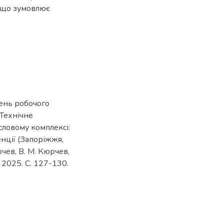
 що зумовлює
джень робочого
 Технічне
словому комплексі:
енції (Запоріжжя,
рчев, В. М. Кюрчев,
, 2025. С. 127-130.