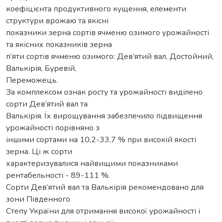
коефіцієнта продуктивного кущення, елементи
структури врожаю та якісні
показники зерна сортів ячменю озимого урожайності
та якісних показників зерна
п’яти сортів ячменю озимого: Дев’ятий вал, Достойний,
Валькірія, Буревій,
Переможець.
За комплексом ознак росту та урожайності виділено
сорти Дев’ятий вал та
Валькірія. Їх вирощування забезпечило підвищення
урожайності порівняно з
іншими сортами на 10,2-33,7 % при високій якості
зерна. Ці ж сорти
характеризувалися найвищими показниками
рентабельності - 89-111 %.
Сорти Дев’ятий вал та Валькірія рекомендовано для
зони Південного
Степу України для отримання високої урожайності і