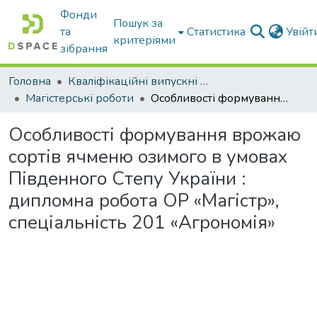
Фонди
Пошук за
та
Статистика
Увій
критеріями
зібрання
Головна
Кваліфікаційні випускні роботи бакалаврів і магістрів
Магістерські роботи
Особливості формування врожаю сортів ячменю озимого в умовах Південного Степу України : дипломна робота ОР «Магістр», спеціальність 201 «Агрономія»
Особливості формування врожаю
сортів ячменю озимого в умовах
Південного Степу України :
дипломна робота ОР «Магістр»,
спеціальність 201 «Агрономія»