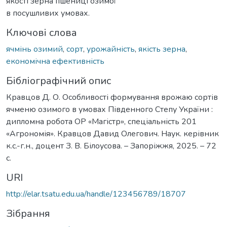
якості зерна пшениці озимої
в посушливих умовах.
Ключові слова
ячмінь озимий
,
сорт
,
урожайність
,
якість зерна
,
економічна ефективність
Бібліографічний опис
Кравцов Д. О. Особливості формування врожаю сортів
ячменю озимого в умовах Південного Степу України :
дипломна робота ОР «Магістр», спеціальність 201
«Агрономія». Кравцов Давид Олегович. Наук. керівник
к.с.-г.н., доцент З. В. Білоусова. – Запоріжжя, 2025. – 72
с.
URI
http://elar.tsatu.edu.ua/handle/123456789/18707
Зібрання