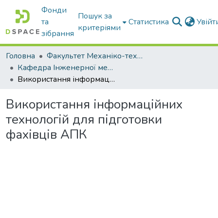
Фонди
Пошук за
та
Статистика
Увій
критеріями
зібрання
Головна
Факультет Механіко-технологічний
Кафедра Інженерної механіки та комп'ютерного проектування
Використання інформаційних технологій для підготовки фахівців АПК
Використання інформаційних
технологій для підготовки
фахівців АПК