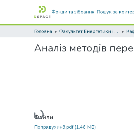
Фонди та зібрання
Пошук за крите
Головна
Факультет Енергетики і комп'ютерних технологій
Аналіз методів пере
Вантажиться...
Файли
Попрядухин3.pdf
(1.46 MB)