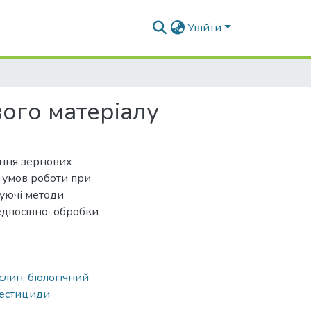
Увійти
вого матеріалу
іння зернових
 умов роботи при
нуючі методи
дпосівної обробки
ослин
,
біологічний
естициди