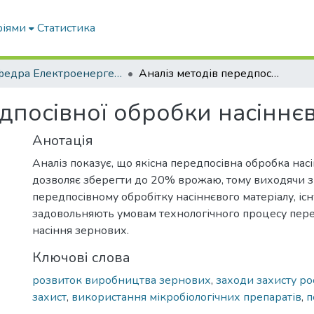
ріями
Статистика
Кафедра Електроенергетики і електротехнологій
Аналіз методів передпосівної обробки насіннєвого матеріалу
дпосівної обробки насіннє
Анотація
Аналіз показує, що якісна передпосівна обробка нас
дозволяє зберегти до 20% врожаю, тому виходячи з
передпосівному обробітку насіннєвого матеріалу, іс
задовольняють умовам технологічного процесу пере
насіння зернових.
Ключові слова
розвиток виробництва зернових
,
заходи захисту р
захист
,
використання мікробіологічних препаратів
,
п