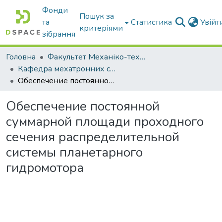
Фонди
Пошук за
та
Статистика
Увій
критеріями
зібрання
Головна
Факультет Механіко-технологічний
Кафедра мехатронних систем тракторів та сільскогосподарських машин
Обеспечение постоянной суммарной площади проходного сечения распределительной системы планетарного гидромотора
Обеспечение постоянной
суммарной площади проходного
сечения распределительной
системы планетарного
гидромотора