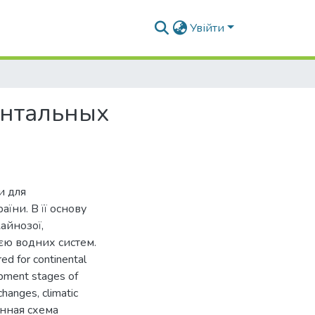
Увійти
ентальных
и для
їни. В її основу
айнозої,
ією водних систем.
red for continental
opment stages of
changes, climatic
енная схема