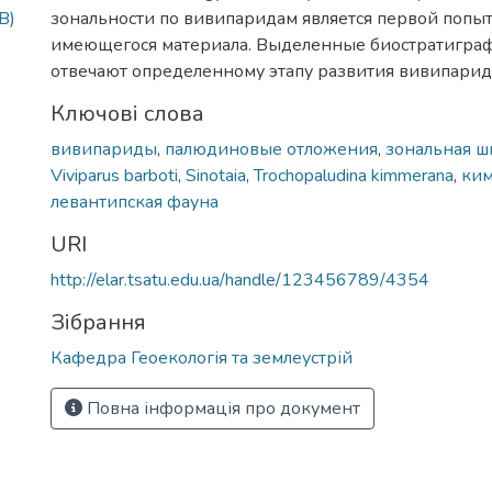
B)
зональности по вивипаридам является первой поп
имеющегося материала. Выделенные биостратигра
отвечают определенному этапу развития вивипарид
Ключові слова
вивипариды
,
палюдиновые отложения
,
зональная ш
Viviparus barboti
,
Sinotaia
,
Trochopaludina kimmerana
,
ки
левантипская фауна
URI
http://elar.tsatu.edu.ua/handle/123456789/4354
Зібрання
Кафедра Геоекологія та землеустрій
Повна інформація про документ