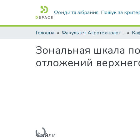
Фонди та зібрання
Пошук за крите
Головна
Факультет Агротехнологій та екології
Зональная шкала п
отложений верхнег
Вантажиться...
Файли