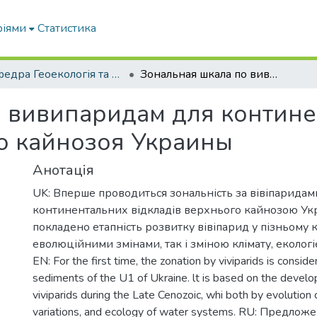
ріями
Статистика
Кафедра Геоекологія та землеустрій
Зональная шкала по вивипаридам для континентальных отложений верхнего кайнозоя Украины
о вивипаридам для контин
о кайнозоя Украины
Анотація
UK: Вперше проводиться зональність за вівіпаридам
континентальних відкладів верхнього кайнозою Укра
покладено етапність розвитку вівіпарид у пізньому к
еволюційними змінами, так і зміною клімату, еколог
EN: For the first time, the zonation by viviparids is conside
sediments of the U1 of Ukraine. lt is based on the devel
viviparids during the Late Cenozoic, whi both by evolution 
variations, and ecology of water systems. RU: Предлож