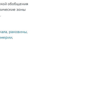
ыткой обобщения
фические зоны
.
кала
,
раковины
,
ммерии
,