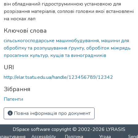
він обладнаний гідроструминною установкою для
розрізання матеріалів, соплові головки якої встановлені
на носках лап
Ключові слова
сільськогосподарське машинобудування
,
машини для
обробітку та розпушування ґрунту
,
обробіток міжрядь
просапних культур, кущів та виноградників
URI
http://elar.tsatu.edu.ua/handle/123456789/12342
Зібрання
Патенти
Повна інформація про документ
DSpace software
copyright © 2002-2026
LYRASIS
алаштування
Accessibility
Політика
Угода
Sen