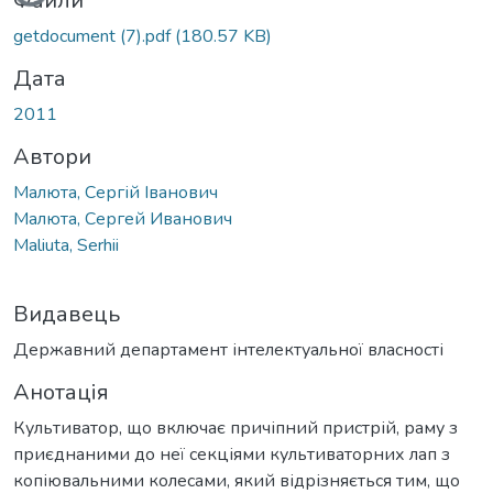
Вантажиться...
Файли
getdocument (7).pdf
(180.57 KB)
Дата
2011
Автори
Малюта, Сергій Іванович
Малюта, Сергей Иванович
Maliuta, Serhii
Видавець
Державний департамент інтелектуальної власності
Анотація
Культиватор, що включає причіпний пристрій, раму з
приєднаними до неї секціями культиваторних лап з
копіювальними колесами, який відрізняється тим, що