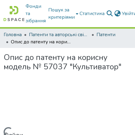
Фонди
Пошук за
та
Статистика
Увій
критеріями
зібрання
Головна
Патенти та авторські свідоцтва
Патенти
Опис до патенту на корисну модель № 57037 "Культиватор"
Опис до патенту на корисну
модель № 57037 "Культиватор"