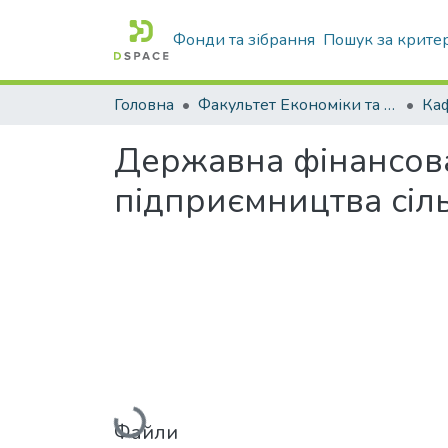
Фонди та зібрання
Пошук за крите
Головна
Факультет Економіки та бізнесу
Державна фінансова
підприємництва сіл
Вантажиться...
Файли