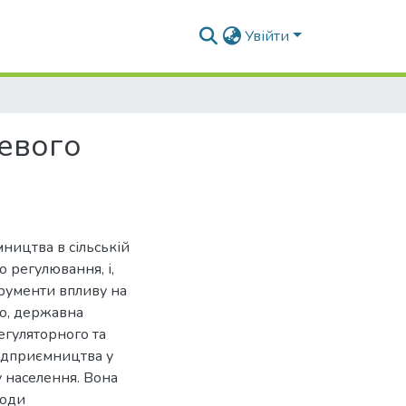
Увійти
евого
ництва в сільській
 регулювання, і,
трументи впливу на
го, державна
егуляторного та
ідприємництва у
у населення. Вона
ходи