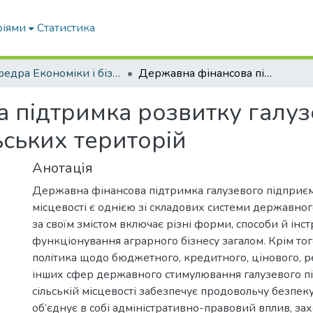
ріями
Статистика
Кафедра Економіки і бізнесу
Державна фінансова підтримка розвитку галузевого підприємництва сільських територій
 підтримка розвитку галуз
ьських територій
Анотація
Державна фінансова підтримка галузевого підприєм
місцевості є однією зі складових системи державного
за своїм змістом включає різні форми, способи й інс
функціонування аграрного бізнесу загалом. Крім то
політика щодо бюджетного, кредитного, цінового, р
інших сфер державного стимулювання галузевого п
сільській місцевості забезпечує продовольчу безпек
об’єднує в собі адміністративно-правовий вплив, за