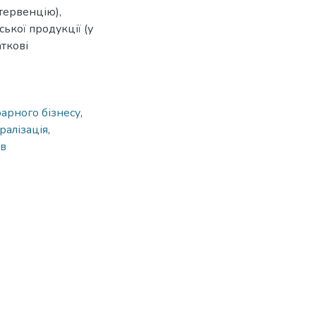
тервенцію),
ької продукції (у
ткові
арного бізнесу
,
ралізація
,
ів