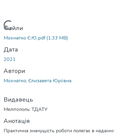
Вантажиться...
Файли
Мохнатко Є.Ю..pdf
(1.33 MB)
Дата
2021
Автори
Мохнатко, Єлизавета Юріївна
Видавець
Мелітополь: ТДАТУ
Анотація
Практична значущість роботи полягає в наданні