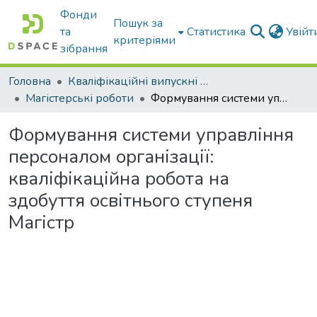
Фонди
Пошук за
та
Статистика
Увій
критеріями
зібрання
Головна
Кваліфікаційні випускні роботи бакалаврів і магістрів
Магістерські роботи
Формування системи управління персоналом організації: кваліфікаційна робота на здобуття освітнього ступеня Магістр
Формування системи управління
персоналом організації:
кваліфікаційна робота на
здобуття освітнього ступеня
Магістр