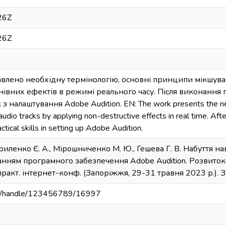
26Z
26Z
авлено необхідну термінологію, основні принципи мікшува
івних ефектів в режимі реального часу. Після виконання 
 налаштування Adobe Audition. EN: The work presents the neces
audio tracks by applying non-destructive effects in real time. Aft
ctical skills in setting up Adobe Audition.
вриленко Є. А., Мірошниченко М. Ю., Гешева Г. В. Набуття 
анням програмного забезпечення Adobe Audition. Розвиток су
ракт. інтернет-конф. (Запоріжжя, 29-31 травня 2023 р.). З
u.ua/handle/123456789/16997