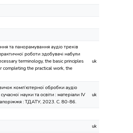
ння та панорамування аудіо треків
практичної роботи здобувачі набули
sary terminology, the basic principles
uk
er completing the practical work, the
навичок комп’ютерної обробки аудіо
часної науки та освіти : матеріали ІV
uk
апоріжжя : ТДАТУ, 2023. С. 80-86.
uk