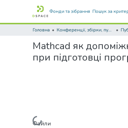
Фонди та зібрання
Пошук за крите
Головна
Конференції, збірки, публікації молодих вчених і здобувачів : магістрів, бакалаврів, аспірантів.
Mathcad як допоміж
при підготовці прог
Файли