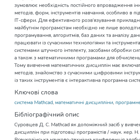
зумовлює необхідність постійного впровадження і
методів, форм, інструментів навчання, особливо в пі
ІТ-сфери. Для ефективного розв’язування прикладн
майбутнім програмістам необхідно не лише володіт
програмування, алгоритмів, баз даних та аналізу дани
працювати із сучасними технологіями та інструмент
системами штучного інтелекту, засобами обробки сиг
а також з математичними програмами для обчислень
Тому вивчення математичних дисциплін має включат
методів, знайомство з сучасними цифровими інстру
із таких інструментів є інтерактивна програмна сист
Ключові слова
система Mathcad
,
математичні дисципліни
,
програмне
Бібліографічний опис
Суровцев Д. С. Mathcad як допоміжний засіб у вивч
дисциплін при підготовці програмістів / наук. кер. Н. 
Всеукраїнська науково-технічна конференція здобув