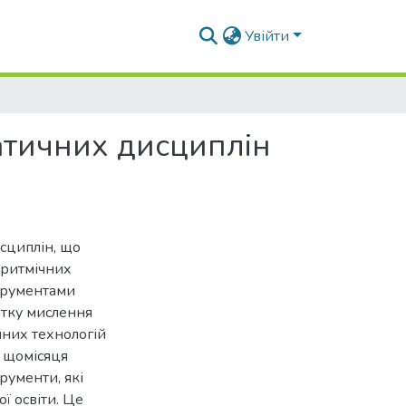
Увійти
атичних дисциплін
сциплін, що
оритмічних
струментами
итку мислення
йних технологій
 щомісяця
рументи, які
 освіти. Це