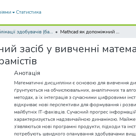
ріями
Статистика
Публікації здобувачів (бакалаврів. магістрів, аспірантів)
Mathcad як допоміжний засіб у вивченні математичних дисциплін при підготовці програмістів
ний засіб у вивченні матем
рамістів
Анотація
Математичні дисципліни є основою для вивчення ди
ґрунтуються на обчислювальних, аналітичних та алг
методах, а їх інтеграція з сучасними цифровими ін
відкриває нові перспективи для формування і розв
майбутніх ІТ-фахівців. Сучасний прогрес інформаці
характеризується надзвичайною динамікою. Майже
з’являються нові програмні продукти, підходи та інст
потребують швидкого опанування здобувачами вищої