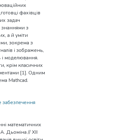
нноваційних
дготовці фахівців
их задач
и знаннями з
х, а й уміти
ами, зокрема з
налів і зображень,
 і моделювання.
и, крім класичних
ментами [1]. Одним
ема Mathcad.
 забезпечення
енні математичних
А. Дьоміна // ХІІ
ачів вищої освіти