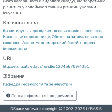
(його калорійності й видового складу), що теоретично
різниться у водоймах з такими різними умовами
існування.
Ключові слова
бичок-кругляк
,
дослідження показників плодючості
,
Каховське водосховище
,
Обиточна затока
,
показник
солоності
,
Азово-Чорноморський басейн
,
нерест
,
ікрометання
URI
http://elar.tsatu.edu.ua/handle/123456789/4351
Зібрання
Кафедра Геоекологія та землеустрій
Повна інформація про документ
DSpace software
copyright © 2002-2026
LYRASIS