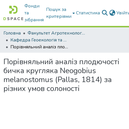
Фонди
Пошук за
та
Статистика
Увій
критеріями
зібрання
Головна
Факультет Агротехнологій та екології
Кафедра Геоекологія та землеустрій
Порівняльний аналіз плодючості бичка кругляка Neogobius melanostomus (Pallas, 1814) за різних умов солоності
Порівняльний аналіз плодючості
бичка кругляка Neogobius
melanostomus (Pallas, 1814) за
різних умов солоності