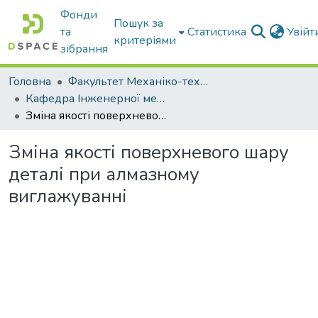
Фонди
Пошук за
та
Статистика
Увій
критеріями
зібрання
Головна
Факультет Механіко-технологічний
Кафедра Інженерної механіки та комп'ютерного проектування
Зміна якості поверхневого шару деталі при алмазному виглажуванні
Зміна якості поверхневого шару
деталі при алмазному
виглажуванні