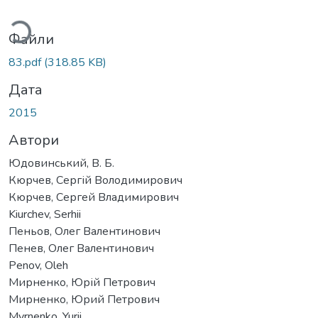
ться...
Файли
83.pdf
(318.85 KB)
Дата
2015
Автори
Юдовинський, В. Б.
Кюрчев, Сергій Володимирович
Кюрчев, Сергей Владимирович
Kiurchеv, Serhii
Пеньов, Олег Валентинович
Пенев, Олег Валентинович
Penov, Oleh
Мирненко, Юрій Петрович
Мирненко, Юрий Петрович
Myrnenko, Yurii