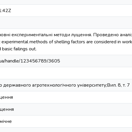
1:42Z
новні експериментальні методи лущення. Проведено аналіз 
experimental methods of shelling factors are considered in work. T
basic failings out.
edu.ua/handle/123456789/3605
о державного агротехнологічного університету;Вип. 8, т. 7
щення
ущення
мічне