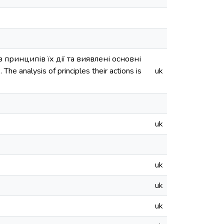
принципів їх дії та виявлені основні
he analysis of principles their actions is
uk
uk
uk
uk
uk