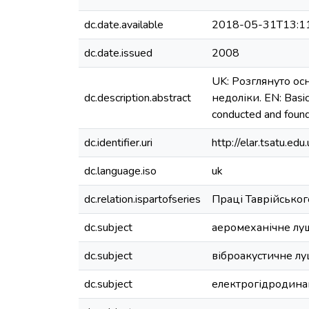
dc.date.available
2018-05-31T13:1
dc.date.issued
2008
UK: Розглянуто ос
dc.description.abstract
недоліки. EN: Basic 
conducted and found 
dc.identifier.uri
http://elar.tsatu.
dc.language.iso
uk
dc.relation.ispartofseries
Праці Таврійськог
dc.subject
аеромеханічне лу
dc.subject
віброакустичне л
dc.subject
електрогідродина