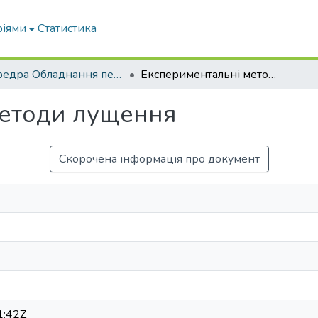
ріями
Статистика
кафедра Обладнання переробних і харчових виробництв ім. професора Ф.Ю. Ялпачика
Експериментальні методи лущення
методи лущення
Скорочена інформація про документ
1:42Z