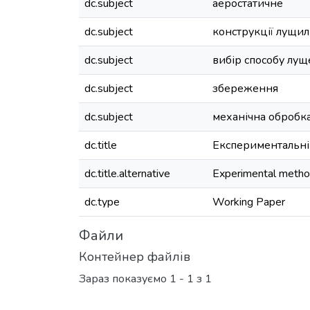
dc.subject
аеростатичне
dc.subject
конструкції лущи
dc.subject
вибір способу лу
dc.subject
збереження
dc.subject
механічна обробк
dc.title
Експериментальні
dc.title.alternative
Experimental method
dc.type
Working Paper
Файли
Контейнер файлів
Зараз показуємо
1 - 1 з 1