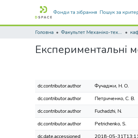
Фонди та зібрання
Пошук за крите
Головна
Факультет Механіко-технологічний
Експериментальні 
dc.contributor.author
Фучаджи, Н. О.
dc.contributor.author
Петриченко, С. В.
dc.contributor.author
Fuchadzhi, N.
dc.contributor.author
Petrichenko, S.
dc.date.accessioned
2018-05-31T13:1