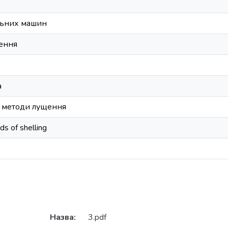
льних машин
щення
а
 методи лущення
s of shelling
Назва:
3.pdf