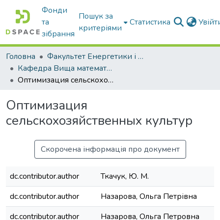
Фонди
Пошук за
та
Статистика
Увій
критеріями
зібрання
Головна
Факультет Енергетики і комп'ютерних технологій
Кафедра Вища математика та фізика
Оптимизация сельскохозяйственных культур
Оптимизация
сельскохозяйственных культур
Скорочена інформація про документ
dc.contributor.author
Ткачук, Ю. М.
dc.contributor.author
Назарова, Ольга Петрівна
dc.contributor.author
Назарова, Ольга Петровна