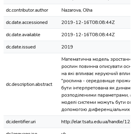
dc.contributor.author
Nazarova, Olha
dc.date.accessioned
2019-12-16T08:08:44Z
dc.date.available
2019-12-16T08:08:44Z
dc.date.issued
2019
Математична модель зростання 
рослин повинна описувати осно
на які впливає керуючий вплив.
"рослина - середовище прожи
dc.description.abstract
бути інтерпретована як динаміч
розподіленими параметрами, а 
моделі системи можуть бути опи
допомогою диференціальних р
dc.identifier.uri
http://elar.tsatu.edu.ua/handle/