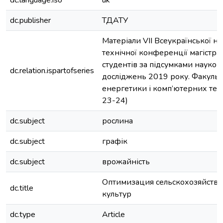
dc.language.iso
uk
dc.publisher
ТДАТУ
Матеріали VII Всеукраїнської н
технічної конференції магістран
студентів за підсумками науков
dc.relation.ispartofseries
досліджень 2019 року. Факульт
енергетики і комп’ютерних техн
23-24)
dc.subject
рослина
dc.subject
графік
dc.subject
врожайність
Оптимизация сельскохозяйств
dc.title
культур
dc.type
Article