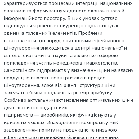
характеризуються процесами інтеграції національних
економік та формуванням єдиного економічного й
інформаційного простору. В цих умовах суттєво
підвищується рівень конкуренції, і ціна виступає
одним із головних її елементів. Проблеми
встановлення цін поряд з питаннями ефективності
ціноутворення знаходяться в центрі національної й
світової економічної науки та являються сферою
прикладення зусиль менеджерів і маркетологів.
Самостійність підприємств у визначенні ціни на власну
продукцію вносить певні ризики в процес
ціноутворення, адже від рівня і структури ціни
залежать обсяги продажів та розмір прибутку.
Особливо актуальним встановлення оптимальних цін є
для сільськогосподарських
підприємств — виробників, які функціонують у
кризових умовах. Знаходження компромісу між
задоволенням попиту на продукцію та низькою
ефективністю переважної більшості вітчизняних