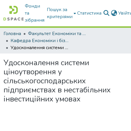
Фонди
Пошук за
та
Статистика
Увій
критеріями
зібрання
Головна
Факультет Економіки та бізнесу
Кафедра Економіки і бізнесу
Удосконалення системи ціноутворення у сільськогосподарських підприємствах в нестабільних інвестиційних умовах
Удосконалення системи
ціноутворення у
сільськогосподарських
підприємствах в нестабільних
інвестиційних умовах