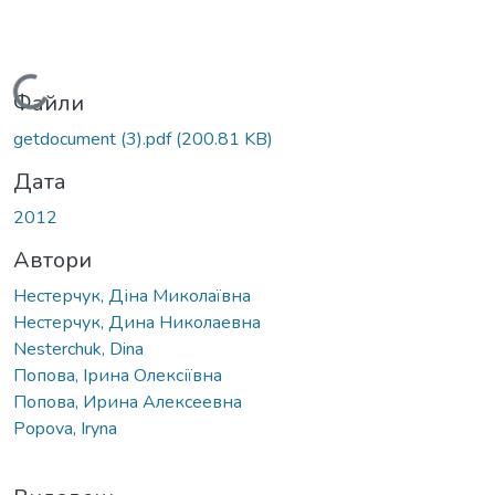
Вантажиться...
Файли
getdocument (3).pdf
(200.81 KB)
Дата
2012
Автори
Нестерчук, Діна Миколаївна
Нестерчук, Дина Николаевна
Nesterchuk, Dina
Попова, Ірина Олексіївна
Попова, Ирина Алексеевна
Popova, Iryna