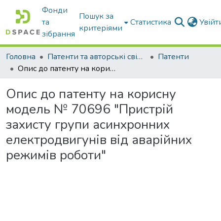
Фонди
Пошук за
та
Статистика
Увій
критеріями
зібрання
Головна
Патенти та авторські свідоцтва
Патенти
Опис до патенту на корисну модель № 70696 "Пристрій захисту групи асинхронних електродвигунів від аварійних режимів роботи"
Опис до патенту на корисну
модель № 70696 "Пристрій
захисту групи асинхронних
електродвигунів від аварійних
режимів роботи"