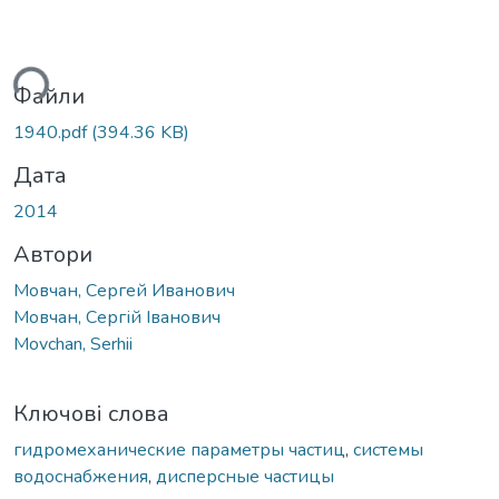
ться...
Файли
1940.pdf
(394.36 KB)
Дата
2014
Автори
Мовчан, Сергей Иванович
Мовчан, Сергій Іванович
Movchan, Serhii
Ключові слова
гидромеханические параметры частиц
,
системы
водоснабжения
,
дисперсные частицы