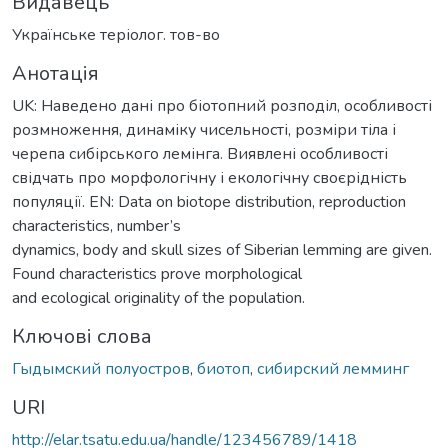
Видавець
Українське теріолог. тов-во
Анотація
UK: Наведено дані про біотопний розподіл, особливості
розмноження, динаміку чисельності, розміри тіла і
черепа сибірського лемінга. Виявлені особливості
свідчать про морфологічну і екологічну своєрідність
популяції. EN: Data on biotope distribution, reproduction
characteristics, number’s
dynamics, body and skull sizes of Siberian lemming are given.
Found characteristics prove morphological
and ecological originality of the population.
Ключові слова
Гыдымский полуостров
,
биотоп
,
сибирский лемминг
URI
http://elar.tsatu.edu.ua/handle/123456789/1418