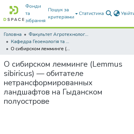
Фонди
Пошук за
та
Статистика
Увій
критеріями
зібрання
Головна
Факультет Агротехнологій та екології
Кафедра Геоекологія та землеустрій
О сибирском лемминге (Lemmus sibiricus) — обитателе нетрансформированных ландшафтов на Гыданском полуострове
О сибирском лемминге (Lemmus
sibiricus) — обитателе
нетрансформированных
ландшафтов на Гыданском
полуострове