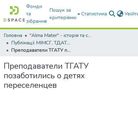
Фонди
Пошук за
та
Статистика
Увій
критеріями
зібрання
Головна
"Alma Mater" - історія та сьогодення Університету
Публікації МІМСГ, ТДАТА, ТДАТУ
Преподаватели ТГАТУ позаботились о детях переселенцев
Преподаватели ТГАТУ
позаботились о детях
переселенцев