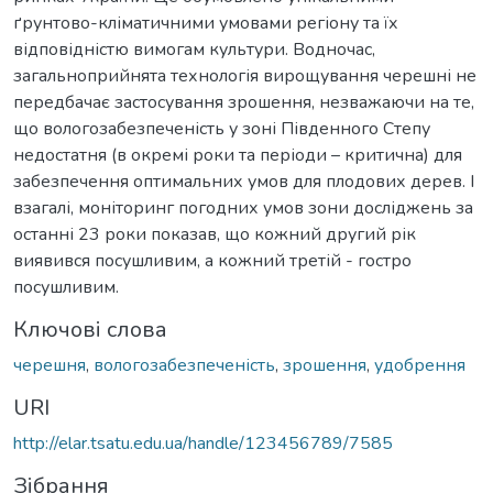
ґрунтово-кліматичними умовами регіону та їх
відповідністю вимогам культури. Водночас,
загальноприйнята технологія вирощування черешні не
передбачає застосування зрошення, незважаючи на те,
що вологозабезпеченість у зоні Південного Степу
недостатня (в окремі роки та періоди – критична) для
забезпечення оптимальних умов для плодових дерев. І
взагалі, моніторинг погодних умов зони досліджень за
останні 23 роки показав, що кожний другий рік
виявився посушливим, а кожний третій - гостро
посушливим.
Ключові слова
черешня
,
вологозабезпеченість
,
зрошення
,
удобрення
URI
http://elar.tsatu.edu.ua/handle/123456789/7585
Зібрання