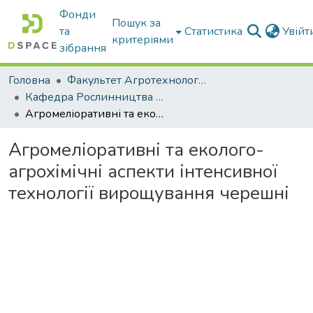
Фонди
Пошук за
та
Статистика
Увій
критеріями
зібрання
Головна
Факультет Агротехнологій та екології
Кафедра Рослинництва та садівництва ім. професора В.В. Калитки
Агромеліоративні та еколого-агрохімічні аспекти інтенсивної технології вирощування черешні
Агромеліоративні та еколого-
агрохімічні аспекти інтенсивної
технології вирощування черешні