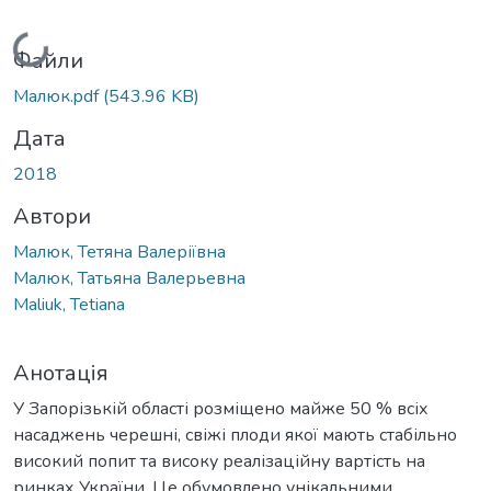
Вантажиться...
Файли
Малюк.pdf
(543.96 KB)
Дата
2018
Автори
Малюк, Тетяна Валеріївна
Малюк, Татьяна Валерьевна
Maliuk, Tetiana
Анотація
У Запорізькій області розміщено майже 50 % всіх
насаджень черешні, свіжі плоди якої мають стабільно
високий попит та високу реалізаційну вартість на
ринках України. Це обумовлено унікальними