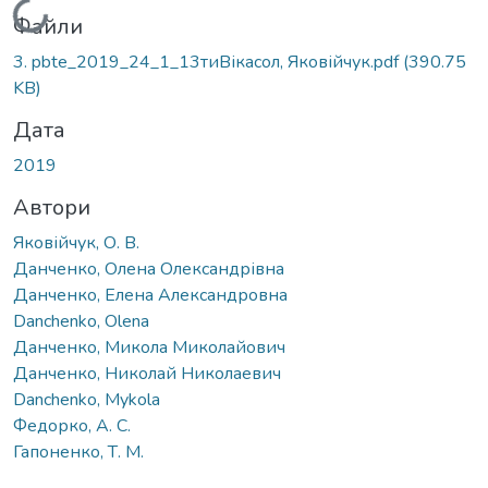
Вантажиться...
Файли
3. pbte_2019_24_1_13тиВікасол, Яковійчук.pdf
(390.75
KB)
Дата
2019
Автори
Яковійчук, О. В.
Данченко, Олена Олександрівна
Данченко, Елена Александровна
Danchenko, Olena
Данченко, Микола Миколайович
Данченко, Николай Николаевич
Danchenko, Mykola
Федорко, А. С.
Гапоненко, Т. М.