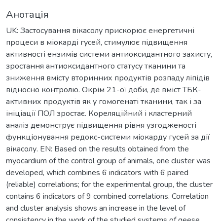
Анотація
UK: Застосування вікасолу прискорює енергетичні
процеси в міокарді гусей, стимулює підвищення
активності ензимів системи антиоксидантного захисту,
зростання антиоксидантного статусу тканини та
зниження вмісту вторинних продуктів розпаду ліпідів
відносно контролю. Окрім 21-ої доби, де вміст ТБК-
активних продуктів як у гомогенаті тканини, так і за
ініціації ПОЛ зростає. Кореляційний і кластерний
аналіз демонструє підвищення рівня узгодженості
функціонування редокс-системи міокарду гусей за дії
вікасолу. EN: Based on the results obtained from the
myocardium of the control group of animals, one cluster was
developed, which combines 6 indicators with 6 paired
(reliable) correlations; for the experimental group, the cluster
contains 6 indicators of 9 combined correlations. Correlation
and cluster analysis shows an increase in the level of
consistency in the work of the studied systems of geese