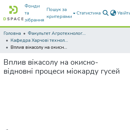
Фонди
Пошук за
та
Статистика
Увій
критеріями
зібрання
Головна
Факультет Агротехнологій та екології
Кафедра Харчові технологіі та готельно-ресторанна справа
Вплив вікасолу на окисно-відновні процеси міокарду гусей
Вплив вікасолу на окисно-
відновні процеси міокарду гусей