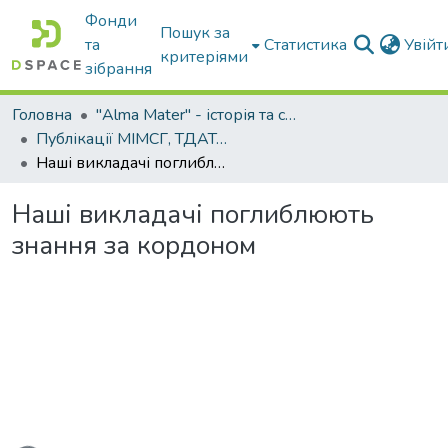
Фонди
Пошук за
та
Статистика
Увій
критеріями
зібрання
Головна
"Alma Mater" - історія та сьогодення Університету
Публікації МІМСГ, ТДАТА, ТДАТУ
Наші викладачі поглиблюють знання за кордоном
Наші викладачі поглиблюють
знання за кордоном