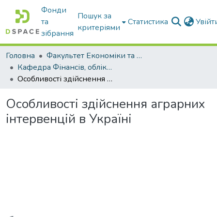
Фонди
Пошук за
та
Статистика
Увій
критеріями
зібрання
Головна
Факультет Економіки та бізнесу
Кафедра Фінансів, обліку і оподаткування
Особливості здійснення аграрних інтервенцій в Україні
Особливості здійснення аграрних
інтервенцій в Україні