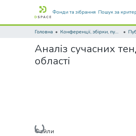
Фонди та зібрання
Пошук за крите
Головна
Конференції, збірки, публікації молодих вчених і здобувачів : магістрів, бакалаврів, аспірантів.
Аналіз сучасних тен
області
Вантажиться...
Файли