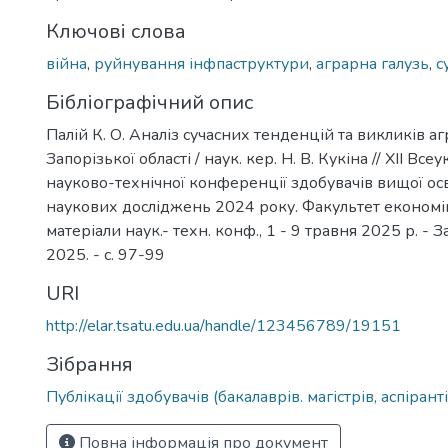
Ключові слова
війна
,
руйнування інфпаструктури
,
аграрна галузь
,
с
Бібліографічний опис
Палій К. О. Аналіз сучасних тенденцій та викликів аг
Запорізької області / наук. кер. Н. В. Кукіна // ХІІ Все
науково-технічної конференції здобувачів вищої осв
наукових досліджень 2024 року. Факультет економіки
матеріали наук.- техн. конф., 1 - 9 травня 2025 р. -
2025. - с. 97-99
URI
http://elar.tsatu.edu.ua/handle/123456789/19151
Зібрання
Публікації здобувачів (бакалаврів. магістрів, аспіранті
Повна інформація про документ