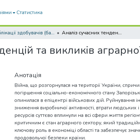
ріями
Статистика
Публікації здобувачів (бакалаврів. магістрів, аспірантів)
Аналіз сучасних тенденцій та викликів аграрної галузі Запорізької області
денцій та викликів аграрної
Анотація
Війна, що розгорнулася на території України, сприч
погіршення соціально-економічного стану Запорізької
опинилася в епіцентрі військових дій. Руйнування і
зниження виробничої активності, втрати людських і
ресурсів суттєво вплинули на всі сфери життя регіон
критичним є стан аграрного сектору, який традиційн
ключову роль в економіці області та забезпечує знач
продовольчої безпеки країни.