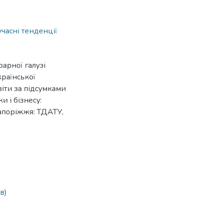
учасні тенденції
рарної галузі
української
іти за підсумками
 і бізнесу:
 Запоріжжя: ТДАТУ,
в)