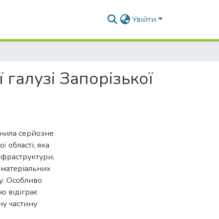
Увійти
 галузі Запорізької
инила серйозне
 області, яка
нфраструктури,
 матеріальних
у. Особливо
о відіграє
ну частину