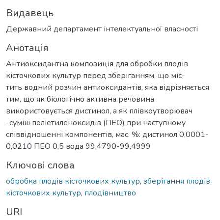
Видавець
Державний департамент інтелектуальної власності
Анотація
Антиоксидантна композиція для обробки плодів
кісточкових культур перед зберіганням, що міс-
тить водний розчин антиоксидантів, яка відрізняється
тим, що як біологічно активна речовина
використовується дистинол, а як плівкоутворювач
-суміш поліетиленоксидів (ПЕО) при наступному
співвідношенні компонентів, мас. %: дистинол 0,0001-
0,0210 ПЕО 0,5 вода 99,4790-99,4999
Ключові слова
обробка плодів кісточкових культур
,
зберігання плодів
кісточкових культур
,
плодівництво
URI