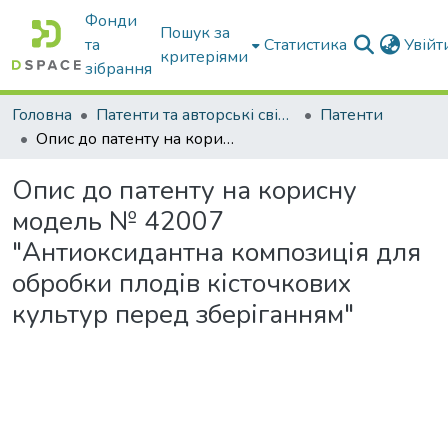
Фонди
Пошук за
та
Статистика
Увій
критеріями
зібрання
Головна
Патенти та авторські свідоцтва
Патенти
Опис до патенту на корисну модель № 42007 "Антиоксидантна композиція для обробки плодів кісточкових культур перед зберіганням"
Опис до патенту на корисну
модель № 42007
"Антиоксидантна композиція для
обробки плодів кісточкових
культур перед зберіганням"