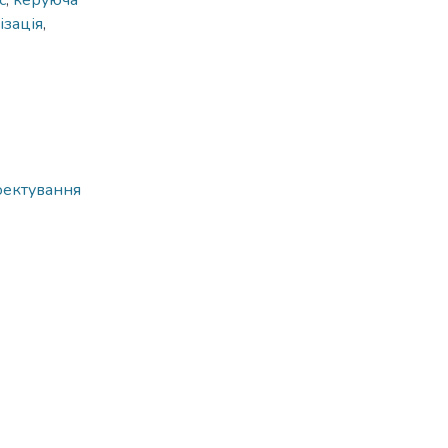
с
,
керуюча
ізація
,
оектування