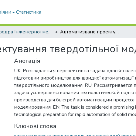
ріями
Статистика
Кафедра Інженерної механіки та комп'ютерного проектування
Автоматизване проектування твердотільної моделі
ктування твердотільної мо
Анотація
UK: Розглядається перспективна задача вдосконален
підготовки виробництва для швидкої автоматизації
твердотільного моделювання. RU: Рассматривается 
задача усовершенствования технологической подго
производства для быстрой автоматизации процесса
моделирования. EN: The task is considered a promising
technological preparation for rapid automation of solid mo
Ключові слова