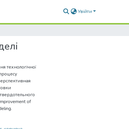
Увійти
делі
ня технологічної
 процесу
перспективная
товки
 твердотельного
 improvement of
deling.