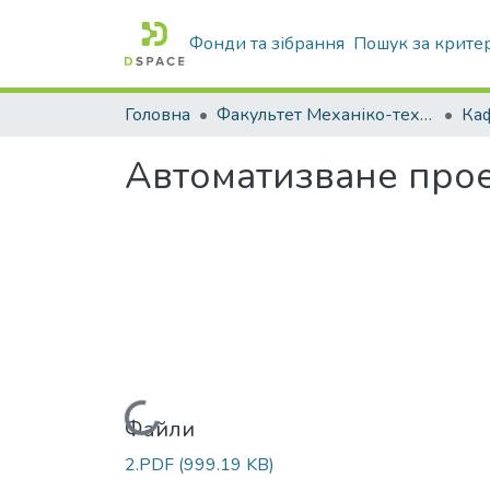
Фонди та зібрання
Пошук за крите
Головна
Факультет Механіко-технологічний
Автоматизване прое
Вантажиться...
Файли
2.PDF
(999.19 KB)