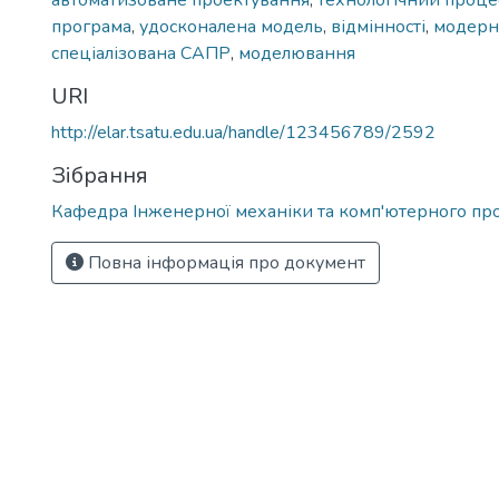
автоматизоване проектування
,
технологічний проце
програма
,
удосконалена модель
,
відмінності
,
модерн
спеціалізована САПР
,
моделювання
URI
http://elar.tsatu.edu.ua/handle/123456789/2592
Зібрання
Кафедра Інженерної механіки та комп'ютерного пр
Повна інформація про документ