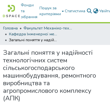
Фонди
Пошук за
та
Статистика
Увій
критеріями
зібрання
Головна
Факультет Механіко-технологічний
Кафедра Інженерної механіки та комп'ютерного проектування
Загальні поняття у надійності технологічних систем сільськогосподарського машинобудування, ремонтного виробництва та агропромислового комплексу (АПК)
Загальні поняття у надійності
технологічних систем
сільськогосподарського
машинобудування, ремонтного
виробництва та
агропромислового комплексу
(АПК)