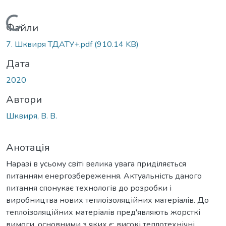
Вантажиться...
Файли
7. Шквиря ТДАТУ+.pdf
(910.14 KB)
Дата
2020
Автори
Шквиря, В. В.
Анотація
Наразі в усьому світі велика увага приділяється
питанням енергозбереження. Актуальність даного
питання спонукає технологів до розробки і
виробництва нових теплоізоляційних матеріалів. До
теплоізоляційних матеріалів пред'являють жорсткі
вимоги, основними з яких є: високі теплотехнічні