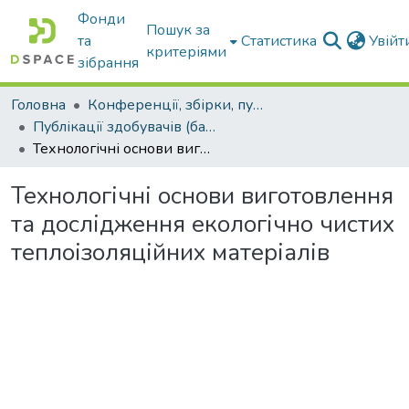
Фонди
Пошук за
та
Статистика
Увій
критеріями
зібрання
Головна
Конференції, збірки, публікації молодих вчених і здобувачів : магістрів, бакалаврів, аспірантів.
Публікації здобувачів (бакалаврів. магістрів, аспірантів)
Технологічні основи виготовлення та дослідження екологічно чистих теплоізоляційних матеріалів
Технологічні основи виготовлення
та дослідження екологічно чистих
теплоізоляційних матеріалів