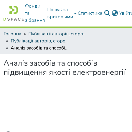
Фонди
Пошук за
та
Статистика
Увій
критеріями
зібрання
Головна
Публікації авторів, сторонніх університету
Публікації авторів, сторонніх університету
Аналіз засобів та способів підвищення якості електроенергії
Аналіз засобів та способів
підвищення якості електроенергії