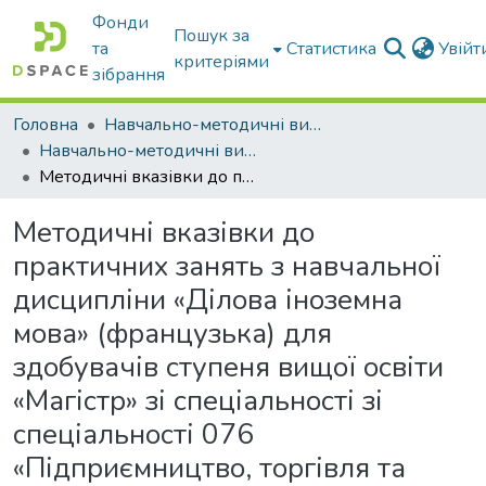
Фонди
Пошук за
та
Статистика
Увій
критеріями
зібрання
Головна
Навчально-методичні видання
Навчально-методичні видання
Методичні вказівки до практичних занять з навчальної дисципліни «Ділова іноземна мова» (французька) для здобувачів ступеня вищої освіти «Магістр» зі спеціальності зі спеціальності 076 «Підприємництво, торгівля та біржова діяльність» на основі бакалавра денної форми навчання
Методичні вказівки до
практичних занять з навчальної
дисципліни «Ділова іноземна
мова» (французька) для
здобувачів ступеня вищої освіти
«Магістр» зі спеціальності зі
спеціальності 076
«Підприємництво, торгівля та