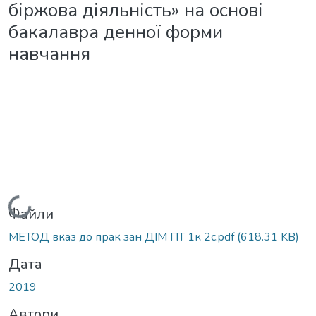
біржова діяльність» на основі
бакалавра денної форми
навчання
Вантажиться...
Файли
МЕТОД вказ до прак зан ДІМ ПТ 1к 2с.pdf
(618.31 KB)
Дата
2019
Автори