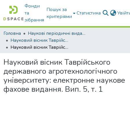
Фонди
Пошук за
та
Статистика
Увій
критеріями
зібрання
Головна
Наукові періодичні видання ТДАТУ
Науковий вісник Таврійського державного агротехнологічного університету
Науковий вісник Таврійського державного агротехнологічного університету: електронне наукове фахове видання. Вип. 5, т. 1
Науковий вісник Таврійського
державного агротехнологічного
університету: електронне наукове
фахове видання. Вип. 5, т. 1