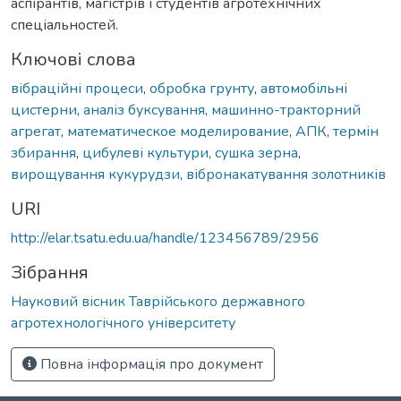
аспірантів, магістрів і студентів агротехнічних
спеціальностей.
Ключові слова
вібраційні процеси
,
обробка грунту
,
автомобільні
цистерни
,
аналіз буксування
,
машинно-тракторний
агрегат
,
математическое моделирование
,
АПК
,
термін
збирання
,
цибулеві культури
,
сушка зерна
,
вирощування кукурудзи
,
вібронакатування золотників
URI
http://elar.tsatu.edu.ua/handle/123456789/2956
Зібрання
Науковий вісник Таврійського державного
агротехнологічного університету
Повна інформація про документ