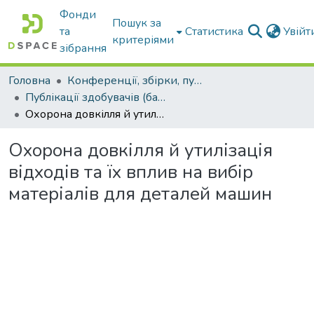
Фонди
Пошук за
та
Статистика
Увій
критеріями
зібрання
Головна
Конференції, збірки, публікації молодих вчених і здобувачів : магістрів, бакалаврів, аспірантів.
Публікації здобувачів (бакалаврів. магістрів, аспірантів)
Охорона довкілля й утилізація відходів та їх вплив на вибір матеріалів для деталей машин
Охорона довкілля й утилізація
відходів та їх вплив на вибір
матеріалів для деталей машин