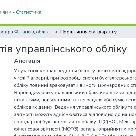
ріями
Статистика
Кафедра Фінансів, обліку і оподаткування
Порівняння стандартів управлінського обліку
ів управлінського обліку
Анотація
У сучасних умовах ведення бізнесу вітчизняні підпри
числі й аграрні, при розробці систем бухгалтерськог
обліку повинні враховувати вимоги міжнародних ста
Впроваджуючи управлінський облік, керівники підп
питаннями, пов’язаними з інтеграцією або сумісністю
облікових даних. Ведення управлінського обліку та
звітності можуть здійснюватися відповідно до нац
(стандартів) бухгалтерського обліку (П(С)БО), Міжн
фінансової звітності (МСФЗ), загальноприйнятих пр