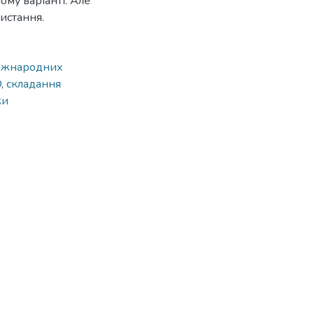
ому варіанті. Але
истання.
іжнародних
O
,
складання
ки