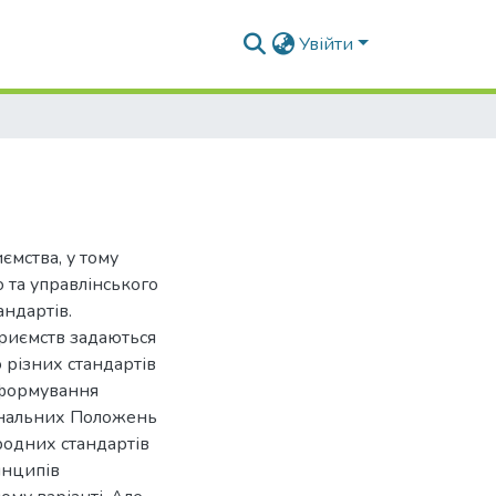
Увійти
ємства, у тому
о та управлінського
ндартів.
риємств задаються
 різних стандартів
 формування
іональних Положень
ародних стандартів
инципів