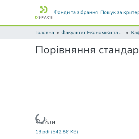
Фонди та зібрання
Пошук за крите
Головна
Факультет Економіки та бізнесу
Порівняння стандарт
Вантажиться...
Файли
13.pdf
(542.86 KB)