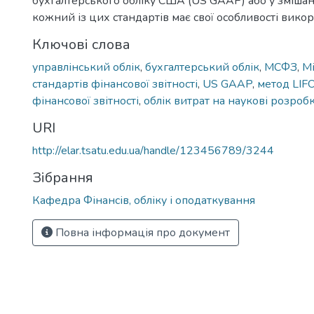
бухгалтерського обліку США (US GAAP) або у змішан
кожний із цих стандартів має свої особливості викор
Ключові слова
управлінський облік
,
бухгалтерський облік
,
МСФЗ
,
М
стандартів фінансової звітності
,
US GAAP
,
метод LІF
фінансової звітності
,
облік витрат на наукові розроб
URI
http://elar.tsatu.edu.ua/handle/123456789/3244
Зібрання
Кафедра Фінансів, обліку і оподаткування
Повна інформація про документ