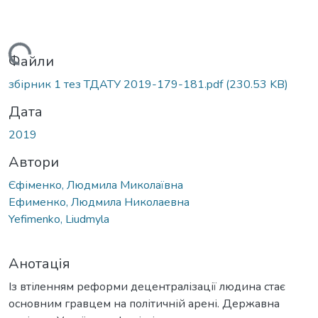
антажиться...
Файли
збірник 1 тез ТДАТУ 2019-179-181.pdf
(230.53 KB)
Дата
2019
Автори
Єфіменко, Людмила Миколаївна
Ефименко, Людмила Николаевна
Yefimenko, Liudmyla
Анотація
Із втіленням реформи децентралізації людина стає
основним гравцем на політичній арені. Державна