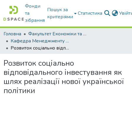
Фонди
Пошук за
та
Статистика
Увій
критеріями
зібрання
Головна
Факультет Економіки та бізнесу
Кафедра Менеджменту та публічного адміністрування
Розвиток соціально відповідального інвестування як шлях реалізації нової української політики
Розвиток соціально
відповідального інвестування як
шлях реалізації нової української
політики