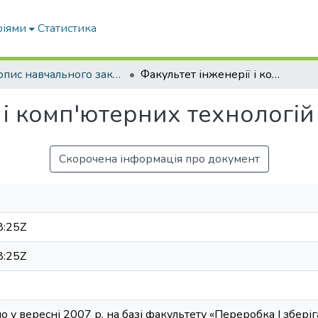
ріями
Статистика
Літопис навчального закладу: МІМСГ-ТДАТА-ТДАТУ
Факультет інженерії і комп'ютерних технологій
 і комп'ютерних технологій
Скорочена інформація про документ
8:25Z
8:25Z
 у вересні 2007 р. на базі факультету «Переробка І зберіг