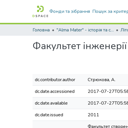
Фонди та зібрання
Пошук за крите
Головна
"Alma Mater" - історія та сьогодення Університету
Факультет інженерії
dc.contributor.author
Стрюкова, А.
dc.date.accessioned
2017-07-27T05:5
dc.date.available
2017-07-27T05:5
dc.date.issued
2011
Факультет створено