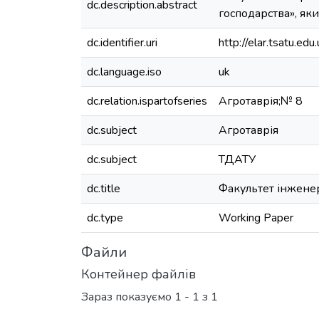
dc.description.abstract
господарства», яки
dc.identifier.uri
http://elar.tsatu.
dc.language.iso
uk
dc.relation.ispartofseries
Агротаврія;№ 8
dc.subject
Агротаврія
dc.subject
ТДАТУ
dc.title
Факультет інженер
dc.type
Working Paper
Файли
Контейнер файлів
Зараз показуємо
1 - 1 з 1