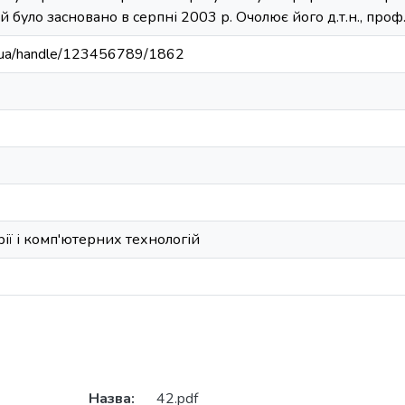
й було засновано в серпні 2003 р. Очолює його д.т.н., проф.
edu.ua/handle/123456789/1862
ії і комп'ютерних технологій
Назва:
42.pdf