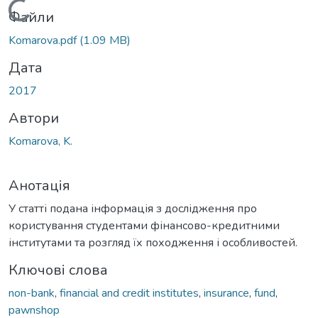
Вантажиться...
Файли
Komarova.pdf
(1.09 MB)
Дата
2017
Автори
Komarova, K.
Анотація
У статті подана інформація з дослідження про
користування студентами фінансово-кредитними
інститутами та розгляд їх походження і особливостей.
Ключові слова
non-bank
,
financial and credit institutes
,
insurance
,
fund
,
pawnshop