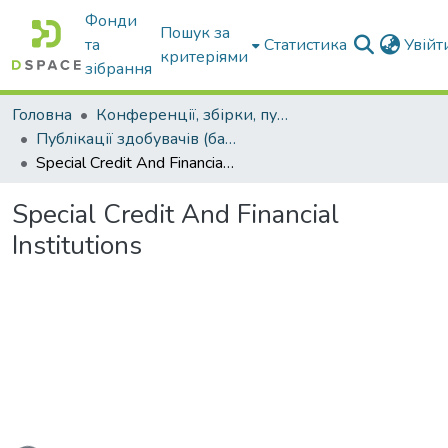
Фонди
Пошук за
та
Статистика
Увій
критеріями
зібрання
Головна
Конференції, збірки, публікації молодих вчених і здобувачів : магістрів, бакалаврів, аспірантів.
Публікації здобувачів (бакалаврів. магістрів, аспірантів)
Special Credit And Financial Institutions
Special Credit And Financial
Institutions