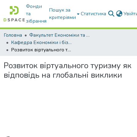
Фонди
Пошук за
та
Статистика
Увій
критеріями
зібрання
Головна
Факультет Економіки та бізнесу
Кафедра Економіки і бізнесу
Розвиток віртуального туризму як відповідь на глобальні виклики
Розвиток віртуального туризму як
відповідь на глобальні виклики