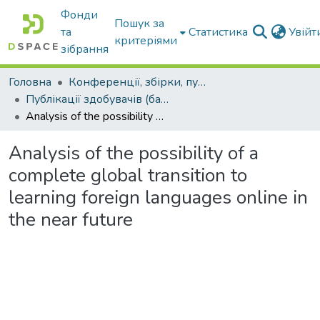
Фонди
Пошук за
та
Статистика
Увій
критеріями
зібрання
Головна
Конференції, збірки, публікації молодих вчених і здобувачів : магістрів, бакалаврів, аспірантів.
Публікації здобувачів (бакалаврів. магістрів, аспірантів)
Analysis of the possibility of a complete global transition to learning foreign languages online in the near future
Analysis of the possibility of a
complete global transition to
learning foreign languages online in
the near future