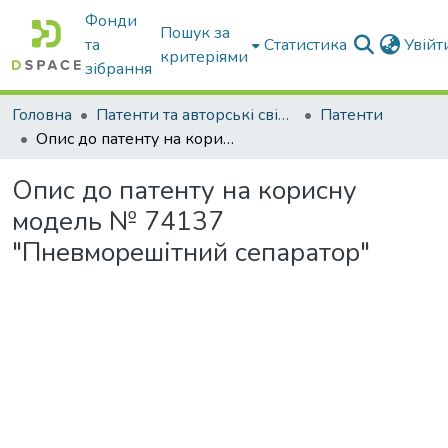
Фонди
Пошук за
та
Статистика
Увій
критеріями
зібрання
Головна
Патенти та авторські свідоцтва
Патенти
Опис до патенту на корисну модель № 74137 "Пневморешітний сепаратор"
Опис до патенту на корисну
модель № 74137
"Пневморешітний сепаратор"