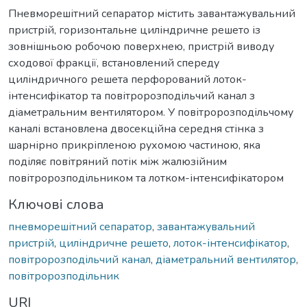
Пневморешітний сепаратор містить завантажувальний
пристрій, горизонтальне циліндричне решето із
зовнішньою робочою поверхнею, пристрій виводу
сходової фракції, встановлений спереду
циліндричного решета перфорований лоток-
інтенсифікатор та повітророзподільчий канал з
діаметральним вентилятором. У повітророзподільчому
каналі встановлена двосекційна середня стінка з
шарнірно прикріпленою рухомою частиною, яка
поділяє повітряний потік між жалюзійним
повітророзподільником та лотком-інтенсифікатором
Ключові слова
пневморешітний сепаратор
,
завантажувальний
пристрій
,
циліндричне решето
,
лоток-інтенсифікатор
,
повітророзподільчий канал
,
діаметральний вентилятор
,
повітророзподільник
URI