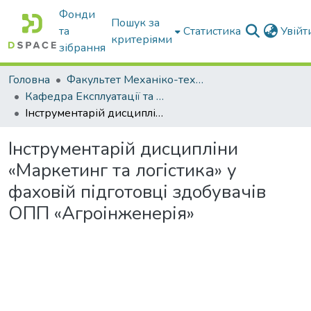
Фонди
Пошук за
та
Статистика
Увій
критеріями
зібрання
Головна
Факультет Механіко-технологічний
Кафедра Експлуатації та технічного сервісу машин
Інструментарій дисципліни «Маркетинг та логістика» у фаховій підготовці здобувачів ОПП «Агроінженерія»
Інструментарій дисципліни
«Маркетинг та логістика» у
фаховій підготовці здобувачів
ОПП «Агроінженерія»