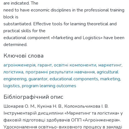
are indicated. The
need to have economic disciplines in the professional training
block is
substantiated. Effective tools for learning theoretical and
practical skills for the
educational component «Marketing and Logistics» have been
determined.
Ключові слова
агроінженерія
,
гарант
,
освітні компоненти
,
маркетинг
,
логістика
,
програмні результати навчання
,
agricultural
engineering
,
guarantor
,
educational components
,
marketing
,
logistics
,
program learning outcomes
Бібліографічний опис
Шокарев О. М., Кукіна Н. В., Колокольчикова І. В.
Інструментарій дисципліни «Маркетинг та логістика» у
фаховій підготовці здобувачів ОПП «Агроінженерія».
Удосконалення освітньо-виховного процесу в закладі