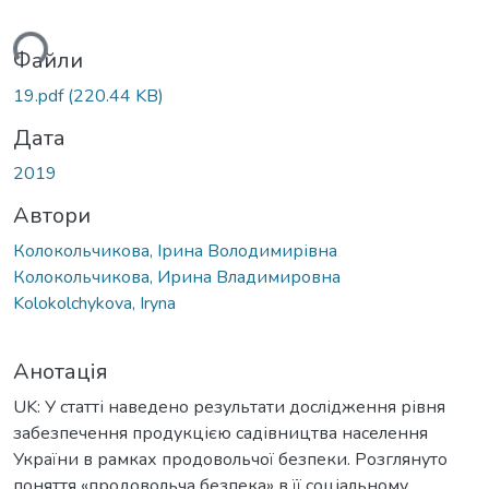
ться...
Файли
19.pdf
(220.44 KB)
Дата
2019
Автори
Колокольчикова, Ірина Володимирівна
Колокольчикова, Ирина Владимировна
Kolokolchykova, Iryna
Анотація
UK: У статті наведено результати дослідження рівня
забезпечення продукцією садівництва населення
України в рамках продовольчої безпеки. Розглянуто
поняття «продовольча безпека» в її соціальному