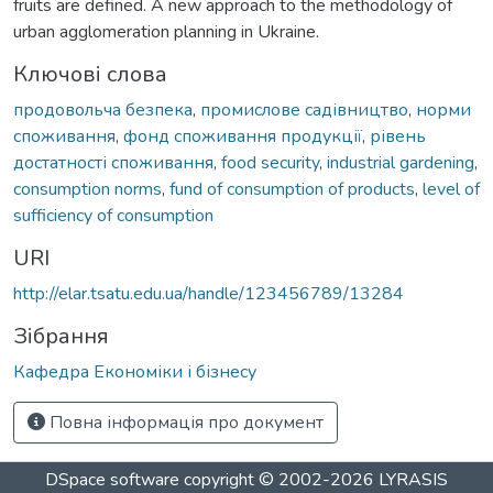
fruits are defined. A new approach to the methodology of
urban agglomeration planning in Ukraine.
Ключові слова
продовольча безпека
,
промислове садівництво
,
норми
споживання
,
фонд споживання продукції
,
рівень
достатності споживання
,
food security
,
industrial gardening
,
consumption norms
,
fund of consumption of products
,
level of
sufficiency of consumption
URI
http://elar.tsatu.edu.ua/handle/123456789/13284
Зібрання
Кафедра Економіки і бізнесу
Повна інформація про документ
DSpace software
copyright © 2002-2026
LYRASIS