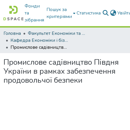
Фонди
Пошук за
та
Статистика
Увій
критеріями
зібрання
Головна
Факультет Економіки та бізнесу
Кафедра Економіки і бізнесу
Промислове садівництво Півдня України в рамках забезпечення продовольчої безпеки
Промислове садівництво Півдня
України в рамках забезпечення
продовольчої безпеки