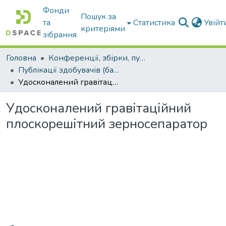
Фонди
Пошук за
та
Статистика
Увій
критеріями
зібрання
Головна
Конференції, збірки, публікації молодих вчених і здобувачів : магістрів, бакалаврів, аспірантів.
Публікації здобувачів (бакалаврів. магістрів, аспірантів)
Удосконалений гравітаційний плоскорешітний зерносепаратор
Удосконалений гравітаційний
плоскорешітний зерносепаратор