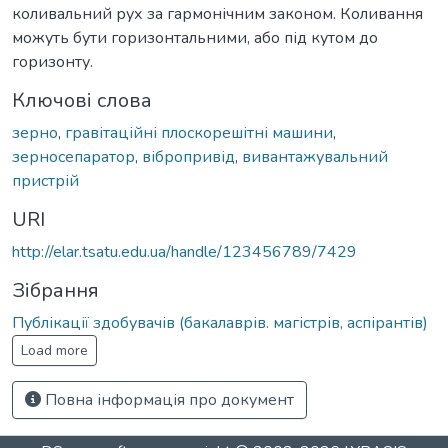
коливальний рух за гармонічним законом. Коливання
можуть бути горизонтальними, або під кутом до
горизонту.
Ключові слова
зерно
,
гравітаційні плоскорешітні машини
,
зерносепаратор
,
вібропривід
,
вивантажувальний
пристрій
URI
http://elar.tsatu.edu.ua/handle/123456789/7429
Зібрання
Публікації здобувачів (бакалаврів. магістрів, аспірантів)
Load more
Повна інформація про документ