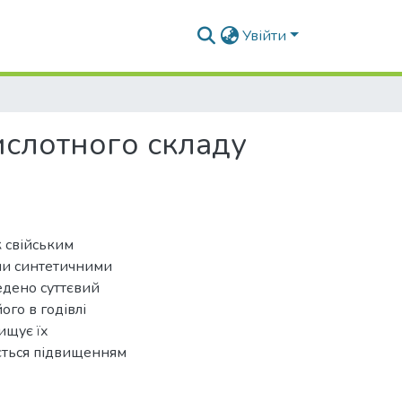
Увійти
ислотного складу
 свійським
ми синтетичними
ведено суттєвий
ого в годівлі
ищує їх
ається підвищенням