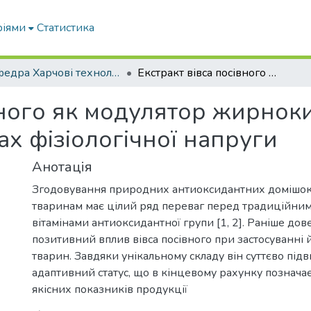
ріями
Статистика
Кафедра Харчові технологіі та готельно-ресторанна справа
Екстракт вівса посівного як модулятор жирнокислотного складу тканин гусей в умовах фізіологічної напруги
івного як модулятор жирнок
ах фізіологічної напруги
Анотація
Згодовування природних антиоксидантних домішок
тваринам має цілий ряд переваг перед традиційни
вітамінами антиоксидантної групи [1, 2]. Раніше до
позитивний вплив вівса посівного при застосуванні й
тварин. Завдяки унікальному складу він суттєво підв
адаптивний статус, що в кінцевому рахунку познач
якісних показників продукції