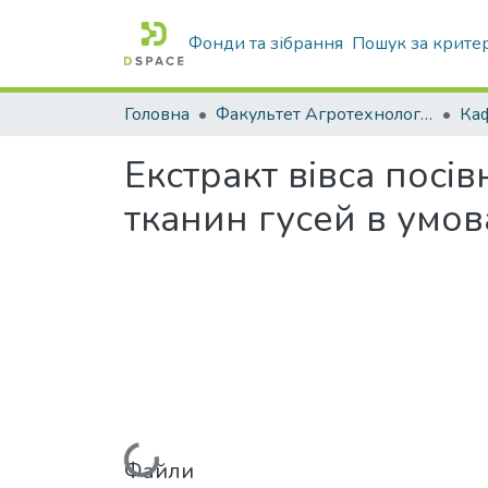
Фонди та зібрання
Пошук за крите
Головна
Факультет Агротехнологій та екології
Екстракт вівса пос
тканин гусей в умов
Вантажиться...
Файли