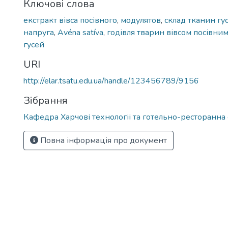
Ключові слова
екстракт вівса посівного
,
модулятов
,
склад тканин гу
напруга
,
Avéna satíva
,
годівля тварин вівсом посівни
гусей
URI
http://elar.tsatu.edu.ua/handle/123456789/9156
Зібрання
Кафедра Харчові технологіі та готельно-ресторанна
Повна інформація про документ