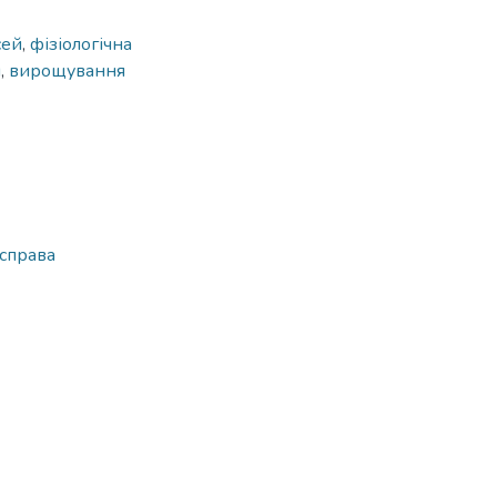
сей
,
фізіологічна
м
,
вирощування
 справа